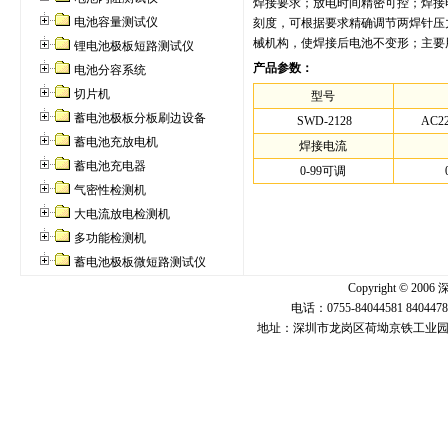
焊接要求；放电时间精密可控；焊接
电池容量测试仪
刻度，可根据要求精确调节两焊针压
械机构，使焊接后电池不变形；主要
锂电池极板短路测试仪
产品参数：
电池分容系统
切片机
型号
蓄电池极板分板刷边设备
SWD-2128
AC2
蓄电池充放电机
焊接电流
蓄电池充电器
0-99可调
气密性检测机
大电流放电检测机
多功能检测机
蓄电池极板微短路测试仪
Copyright ©
电话：0755-84044581 840447
地址：深圳市龙岗区荷坳京铁工业园U