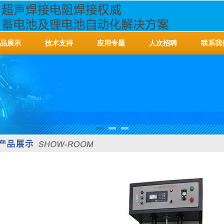
品展示
技术支持
应用专题
人次招聘
联系我