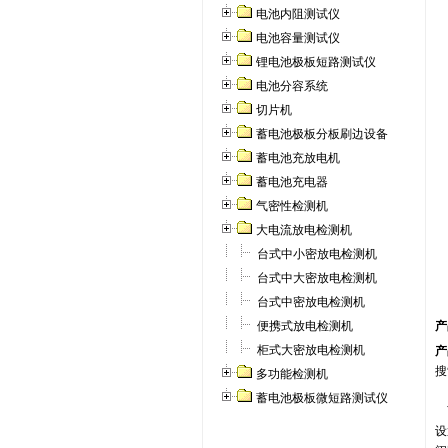
电池内阻测试仪
电池容量测试仪
锂电池极板短路测试仪
电池分容系统
切片机
蓄电池极板分板刷边设备
蓄电池充放电机
蓄电池充电器
气密性检测机
大电流放电检测机
台式中小密放电检测机
台式中大密放电检测机
台式中密放电检测机
便携式放电检测机
产
柜式大密放电检测机
产
搜
多功能检测机
蓄电池极板微短路测试仪
W
设