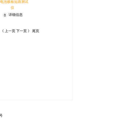
电池极板短路测试
仪
详细信息
 《 上一页 下一页 》 尾页
4号