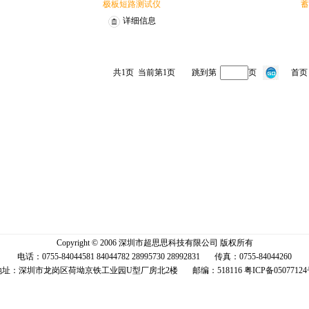
极板短路测试仪
蓄
详细信息
共1页
当前第1页
跳到第
页
首页
1
2
3
Copyright © 2006 深圳市超思思科技有限公司 版权所有
电话：0755-84044581 84044782 28995730 28992831 传真：0755-84044260
地址：深圳市龙岗区荷坳京铁工业园U型厂房北2楼 邮编：518116
粤ICP备0507712