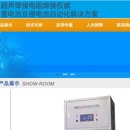
品展示
技术支持
应用专题
人次招聘
联系我