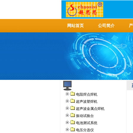
网站首页
公司简介
产
电阻焊点焊机
超声波塑焊机
超声波金属点焊机
振动试验台
电池测试系统
电压分选仪