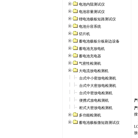
电池内阻测试仪
电池容量测试仪
锂电池极板短路测试仪
电池分容系统
切片机
蓄电池极板分板刷边设备
蓄电池充放电机
蓄电池充电器
气密性检测机
大电流放电检测机
台式中小密放电检测机
台式中大密放电检测机
台式中密放电检测机
便携式放电检测机
产
柜式大密放电检测机
产
搜
多功能检测机
M
蓄电池极板微短路测试仪
L
放